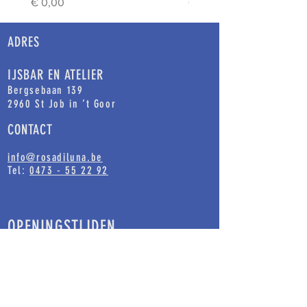
Prijs
Prijs
€ 0,00
€ 0,00
ADRES
IJSBAR EN ATELIER
Bergsebaan 139
2960 St Job in ’t Goor
CONTACT
info@rosadiluna.be
Tel:
0473 - 55 22 92
OPENINGSTIJDEN
Ons ijsatelier is steeds open voor
afhaling van grote potten, kleine potjes
en smulboxen.
Bij mooi weer serveren we schepijs in