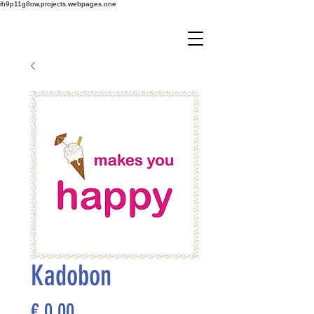
ih9p11g8ow.projects.webpages.one
Kadobon
Prijs
€ 0,00